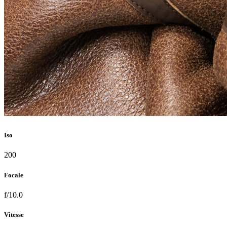
Iso
200
Focale
f/10.0
Vitesse