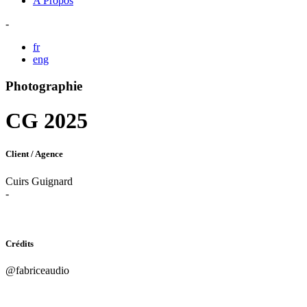
A Propos
-
fr
eng
Photographie
CG 2025
Client / Agence
Cuirs Guignard
-
Crédits
@fabriceaudio