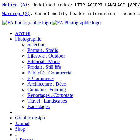
Notice
 (8)
: Undefined index: HTTP_ACCEPT_LANGUAGE [
APP/
Warning
 (2)
: Cannot modify header information - headers
Accueil
Photographie
Selection
Portrait . Studio
Lifestyle . Outdoor
Editorial . Mode
Produit . Still life
Publicité . Commercial
E-Commerce
Architecture . Déco
Culinaire . Fooding
Reportages . Corporate
Travel . Landscapes
Backstages
-
Graphic design
Journal
Shop
-