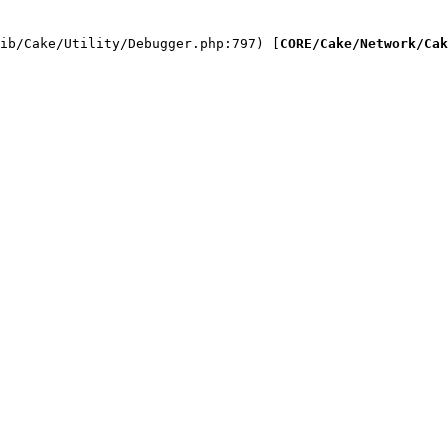
ib/Cake/Utility/Debugger.php:797) [
CORE/Cake/Network/Cak