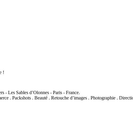
e !
s - Les Sables d’Olonnes - Paris - France.
mmerce . Packshots . Beauté . Retouche d’images . Photographie . Direc