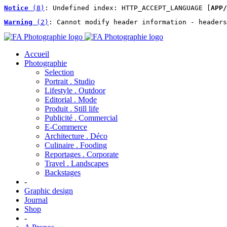
Notice
 (8)
: Undefined index: HTTP_ACCEPT_LANGUAGE [
APP/
Warning
 (2)
: Cannot modify header information - headers
Accueil
Photographie
Selection
Portrait . Studio
Lifestyle . Outdoor
Editorial . Mode
Produit . Still life
Publicité . Commercial
E-Commerce
Architecture . Déco
Culinaire . Fooding
Reportages . Corporate
Travel . Landscapes
Backstages
-
Graphic design
Journal
Shop
-