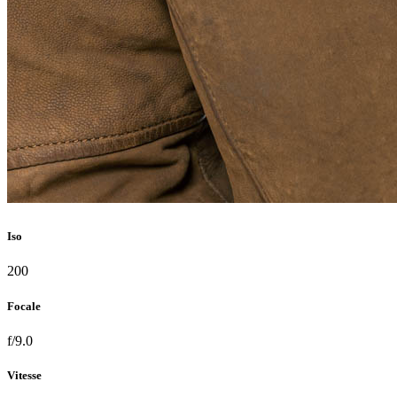
Iso
200
Focale
f/9.0
Vitesse