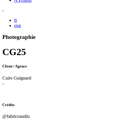
A Propos
-
fr
eng
Photographie
CG25
Client / Agence
Cuirs Guignard
-
Crédits
@fabriceaudio