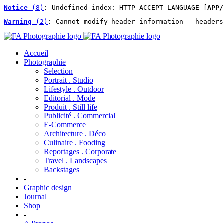
Notice
 (8)
: Undefined index: HTTP_ACCEPT_LANGUAGE [
APP/
Warning
 (2)
: Cannot modify header information - headers
Accueil
Photographie
Selection
Portrait . Studio
Lifestyle . Outdoor
Editorial . Mode
Produit . Still life
Publicité . Commercial
E-Commerce
Architecture . Déco
Culinaire . Fooding
Reportages . Corporate
Travel . Landscapes
Backstages
-
Graphic design
Journal
Shop
-